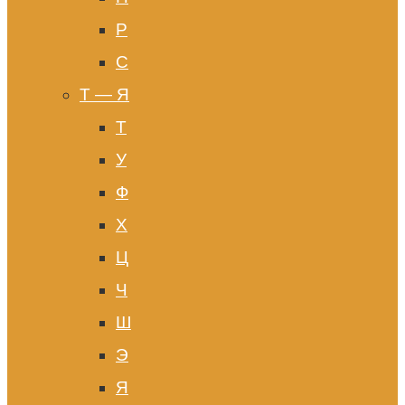
Р
С
Т — Я
Т
У
Ф
Х
Ц
Ч
Ш
Э
Я