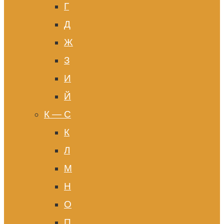
Г
Д
Ж
З
И
Й
К — С
К
Л
М
Н
О
П