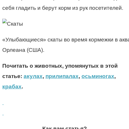
себя гладить и берут корм из рук посетителей.
«Улыбающиеся» скаты во время кормежки в акв
Орлеана (США).
Почитать о животных, упомянутых в этой
статье:
акулах
,
прилипалах
,
осьминогах
,
крабах
.
Как вам статья?