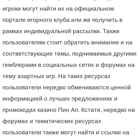
игроки могут найти их на официальном
портале игорного клуба или же получить в
рамках индивидуальной рассылки. Также
пользователям стоит обратить внимание и на
соответствующие темы, поднимаемые другими
гемблерами в социальных сетях и форумах на
тему азартных игр. На таких ресурсах
пользователи нередко обмениваются ценной
информацией о лучших предложениях и
промокодах казино Пин Ап. Кстати, нередко на
форумах и тематических ресурсах
пользователи также могут найти и ссылки на