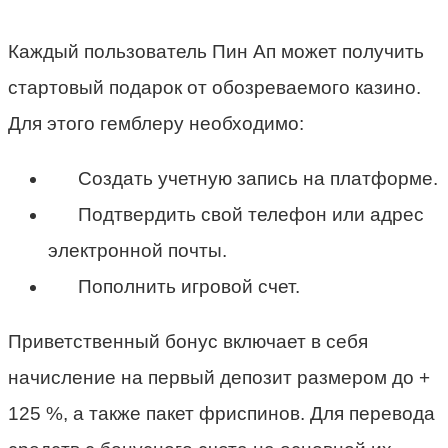
Каждый пользователь Пин Ап может получить
стартовый подарок от обозреваемого казино.
Для этого гемблеру необходимо:
Создать учетную запись на платформе.
Подтвердить свой телефон или адрес
электронной почты.
Пополнить игровой счет.
Приветственный бонус включает в себя
начисление на первый депозит размером до +
125 %, а также пакет фриспинов. Для перевода