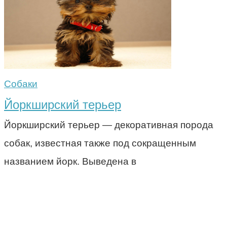
Собаки
Йоркширский терьер
Йоркширский терьер — декоративная порода
собак, известная также под сокращенным
названием йорк. Выведена в