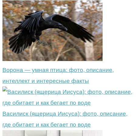
Ворона — умная птица: фото, описание,
интеллект и интересные факты
Василиск (ящерица Иисуса): фото, описание,
где обитает и как бегает по воде