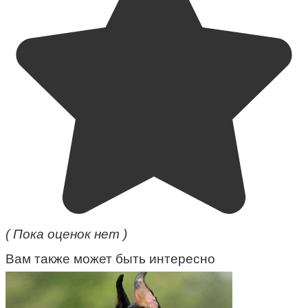
( Пока оценок нет )
Вам также может быть интересно