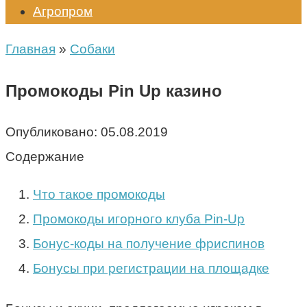
Агропром
Главная
»
Собаки
Промокоды Pin Up казино
Опубликовано:
05.08.2019
Содержание
Что такое промокоды
Промокоды игорного клуба Pin-Up
Бонус-коды на получение фриспинов
Бонусы при регистрации на площадке