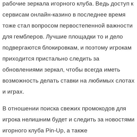
рабочие зеркала игорного клуба. Ведь доступ к
сервисам онлайн-казино в последнее время
тоже стал вопросом первостепенной важности
для гемблеров. Лучшие площадки то и дело
подвергаются блокировкам, и поэтому игрокам
приходится пристально следить за
обновлениями зеркал, чтобы всегда иметь
возможность делать ставки на любимых слотах
и играх.
В отношении поиска свежих промокодов для
игрока нелишним будет и следить за новостями
игорного клуба Pin-Up, а также