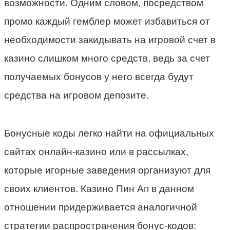
возможности. Одним словом, посредством
промо каждый гемблер может избавиться от
необходимости закидывать на игровой счет в
казино слишком много средств, ведь за счет
получаемых бонусов у него всегда будут
средства на игровом депозите.
Бонусные коды легко найти на официальных
сайтах онлайн-казино или в рассылках,
которые игорные заведения организуют для
своих клиентов. Казино Пин Ап в данном
отношении придерживается аналогичной
стратегии распространения бонус-кодов: