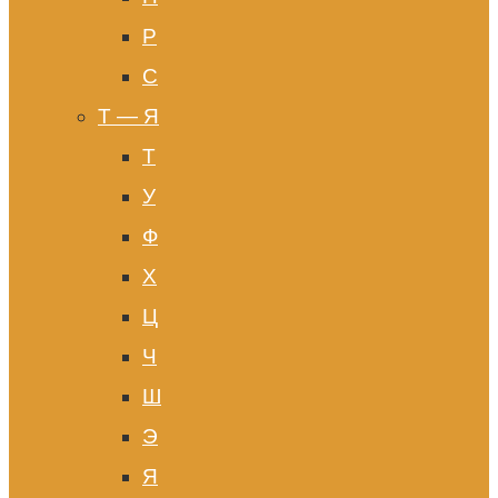
Р
С
Т — Я
Т
У
Ф
Х
Ц
Ч
Ш
Э
Я