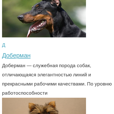
Д
Доберман
Доберман — служебная порода собак,
отличающаяся элегантностью линий и
прекрасными рабочими качествами. По уровню
работоспособности