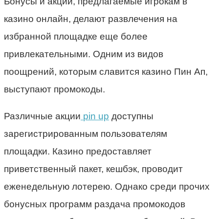
Бонусы и акции, предлагаемые игрокам в
казино онлайн, делают развлечения на
избранной площадке еще более
привлекательными. Одним из видов
поощрений, которым славится казино Пин Ап,
выступают промокоды.
Различные акции
pin up
доступны
зарегистрированным пользователям
площадки. Казино предоставляет
приветственный пакет, кешбэк, проводит
еженедельную лотерею. Однако среди прочих
бонусных программ раздача промокодов