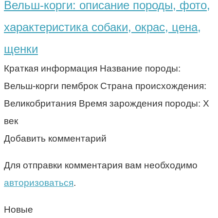
Вельш-корги: описание породы, фото,
характеристика собаки, окрас, цена,
щенки
Краткая информация Название породы:
Вельш-корги пемброк Страна происхождения:
Великобритания Время зарождения породы: X
век
Добавить комментарий
Для отправки комментария вам необходимо
авторизоваться
.
Новые