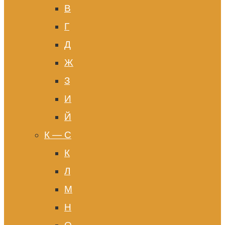
В
Г
Д
Ж
З
И
Й
К — С
К
Л
М
Н