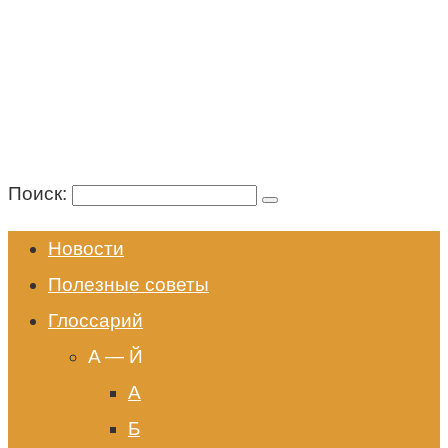
Поиск:
Новости
Полезные советы
Глоссарий
A — Й
А
Б