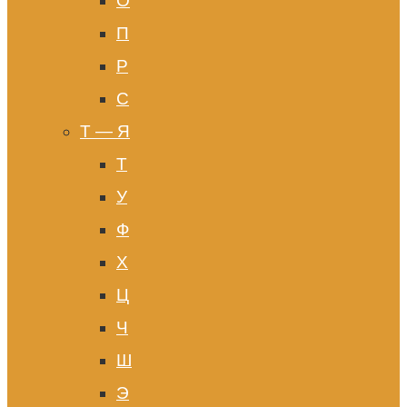
О
П
Р
С
Т — Я
Т
У
Ф
Х
Ц
Ч
Ш
Э