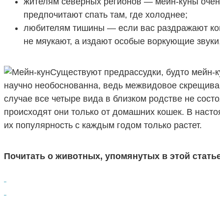
жителям северных регионов — мейн-куны очен
предпочитают спать там, где холоднее;
любителям тишины — если вас раздражают коша
не мяукают, а издают особые воркующие звуки,
Существуют предрассудки, будто мейн-к
научно необоснованна, ведь межвидовое скрещива
случае все четыре вида в близком родстве не сост
происходят они только от домашних кошек. В наст
их популярность с каждым годом только растет.
Почитать о животных, упомянутых в этой стать