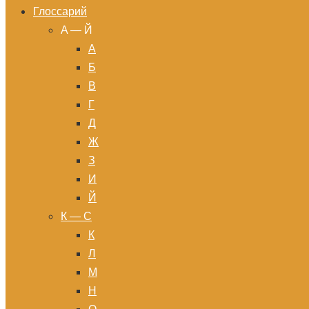
Глоссарий
A — Й
А
Б
В
Г
Д
Ж
З
И
Й
К — С
К
Л
М
Н