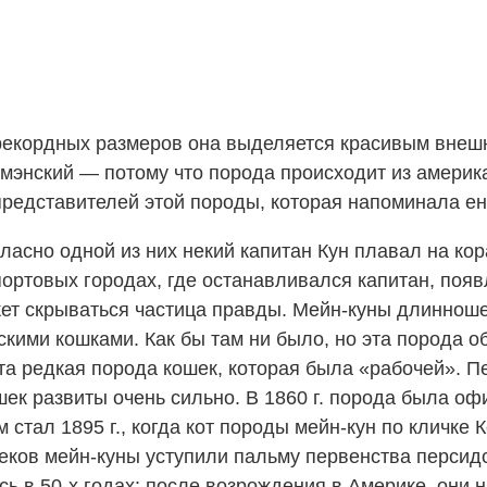
рекордных размеров она выделяется красивым внеш
мэнский — потому что порода происходит из америка
редставителей этой породы, которая напоминала ен
асно одной из них некий капитан Кун плавал на кор
 портовых городах, где останавливался капитан, поя
ожет скрываться частица правды. Мейн-куны длиннош
рскими кошками. Как бы там ни было, но эта порода 
 та редкая порода кошек, которая была «рабочей». 
шек развиты очень сильно. В 1860 г. порода была о
тал 1895 г., когда кот породы мейн-кун по кличке 
еков мейн-куны уступили пальму первенства персид
ь в 50-х годах: после возрождения в Америке, они 