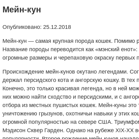
Мейн-кун
Опубликовано:
25.12.2018
Мейн-кун — самая крупная порода кошек. Помимо 
Название породы переводится как «мэнский енот»: 
огромные размеры и черепаховую окраску первых п
Происхождение мейн-кунов окутано легендами. Согл
держал персидского кота и ангорскую кошку. В тех
Конечно, это только красивая легенда, но в ней м
них можно найти сходство и персидскими, и с анго
отбора из местных пушистых кошек. Мейн-куны это
уничтожению грызунов, охотничьи навыки у этих ко
огромной популярностью на севере США. Триумфом с
Мэдисон Сквер Гарден. Однако на рубеже XIX-XX в
популярности. Второе рождение мейн-кунов началос