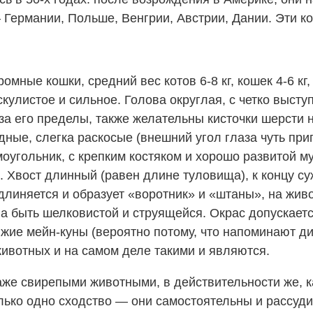
Германии, Польше, Венгрии, Австрии, Дании. Эти ко
омные кошки, средний вес котов 6-8 кг, кошек 4-6 кг
ускулистое и сильное. Голова округлая, с четко выс
за его пределы, также желательны кисточки шерсти 
ные, слегка раскосые (внешний угол глаза чуть прип
угольник, с крепким костяком и хорошо развитой му
Хвост длинный (равен длине туловища), к концу суж
удлиняется и образует «воротник» и «штаны», на жив
а быть шелковистой и струящейся. Окрас допускаетс
ие мейн-куны (вероятно потому, что напоминают ди
ивотных и на самом деле такими и являются.
же свирепыми животными, в действительности же, ка
лько одно сходство — они самостоятельны и рассуд