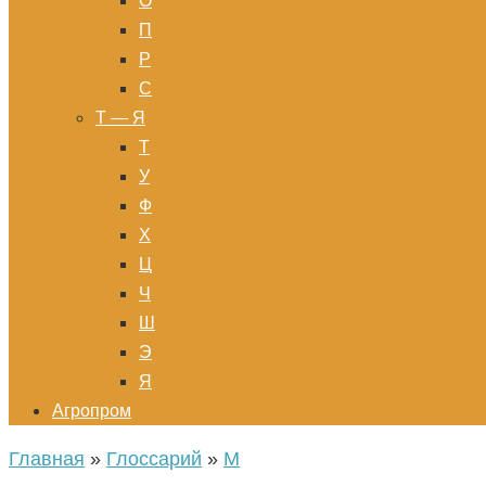
О
П
Р
С
Т — Я
Т
У
Ф
Х
Ц
Ч
Ш
Э
Я
Агропром
Главная
»
Глоссарий
»
М