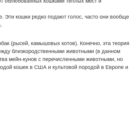
ют облюбованных кошками теплых мест и
е. Эти кошки редко подают голос, часто они вообще
.
ак (рысей, камышовых котов). Конечно, эта теория
между близкородственными животными (в данном
дства мейн-кунов с перечисленными животными, но
одой кошек в США и культовой породой в Европе и