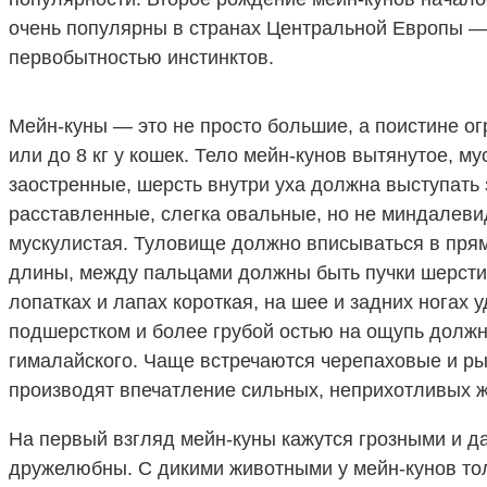
очень популярны в странах Центральной Европы — 
первобытностью инстинктов.
Мейн-куны — это не просто большие, а поистине огр
или до 8 кг у кошек. Тело мейн-кунов вытянутое, м
заостренные, шерсть внутри уха должна выступать 
расставленные, слегка овальные, но не миндалевид
мускулистая. Туловище должно вписываться в прямо
длины, между пальцами должны быть пучки шерсти. 
лопатках и лапах короткая, на шее и задних ногах 
подшерстком и более грубой остью на ощупь должн
гималайского. Чаще встречаются черепаховые и рыж
производят впечатление сильных, неприхотливых ж
На первый взгляд мейн-куны кажутся грозными и да
дружелюбны. С дикими животными у мейн-кунов то