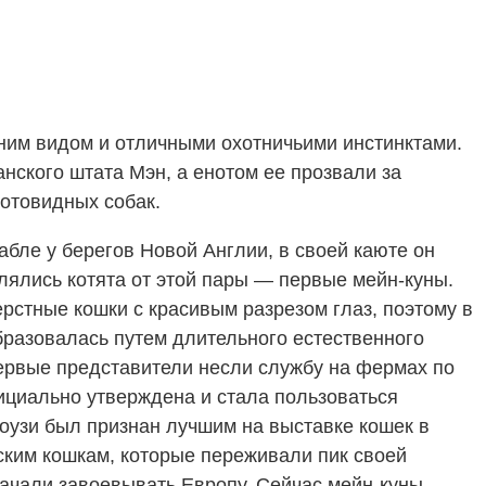
ним видом и отличными охотничьими инстинктами.
нского штата Мэн, а енотом ее прозвали за
отовидных собак.
абле у берегов Новой Англии, в своей каюте он
влялись котята от этой пары — первые мейн-куны.
ерстные кошки с красивым разрезом глаз, поэтому в
образовалась путем длительного естественного
Первые представители несли службу на фермах по
фициально утверждена и стала пользоваться
Коузи был признан лучшим на выставке кошек в
ским кошкам, которые переживали пик своей
начали завоевывать Европу. Сейчас мейн-куны