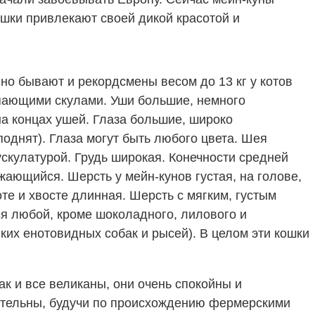
шки привлекают своей дикой красотой и
, но бывают и рекордсмены весом до 13 кг у котов
тупающими скулами. Уши большие, немного
на концах ушей. Глаза большие, широко
однят). Глаза могут быть любого цвета. Шея
скулатурой. Грудь широкая. Конечности средней
ающийся. Шерсть у мейн-кунов густая, на голове,
оте и хвосте длинная. Шерсть с мягким, густым
я любой, кроме шоколадного, лилового и
ких енотовидных собак и рысей). В целом эти кошки
к и все великаны, они очень спокойны и
ительны, будучи по происхождению фермерскими