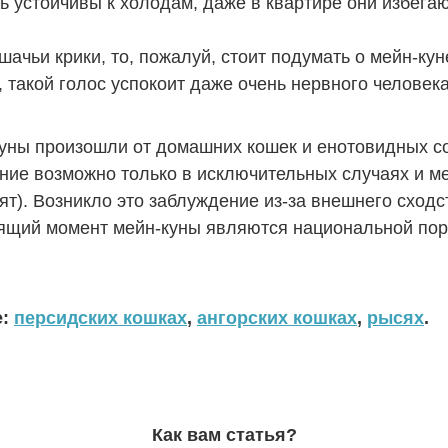
ь устойчивы к холодам, даже в квартире они избега
чьи крики, то, пожалуй, стоит подумать о мейн-кун
 такой голос успокоит даже очень нервного человека
уны произошли от домашних кошек и енотовидных соб
ние возможно только в исключительных случаях и 
оят). Возникло это заблуждение из-за внешнего схо
оящий момент мейн-куны являются национальной пор
е:
персидских кошках
,
ангорских кошках
,
рысях
.
Как вам статья?