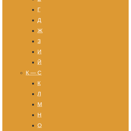
Г
Д
Ж
З
И
Й
К — С
К
Л
М
Н
О