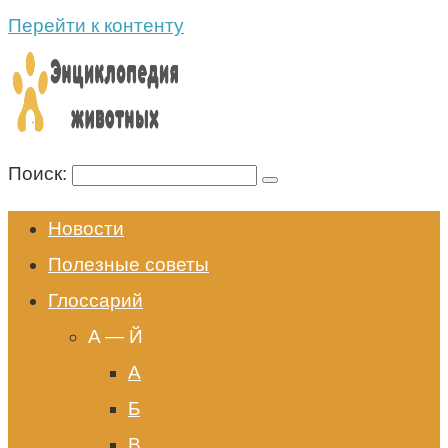
Перейти к контенту
Поиск:
Новости
Полезные советы
Глоссарий
A — Й
А
Б
В