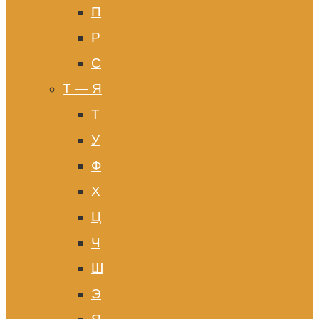
П
Р
С
Т — Я
Т
У
Ф
Х
Ц
Ч
Ш
Э