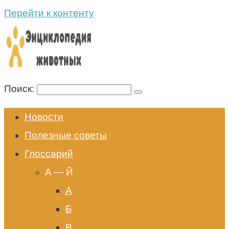
Перейти к контенту
Поиск:
Новости
Полезные советы
Глоссарий
A — Й
А
Б
В