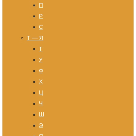
П
Р
С
Т — Я
Т
У
Ф
Х
Ц
Ч
Ш
Э