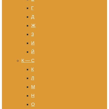
Г
Д
Ж
З
И
Й
К — С
К
Л
М
Н
О