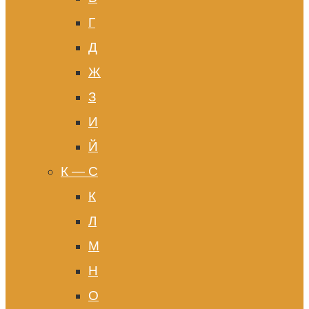
Г
Д
Ж
З
И
Й
К — С
К
Л
М
Н
О