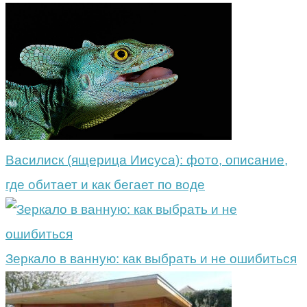
Василиск (ящерица Иисуса): фото, описание,
где обитает и как бегает по воде
Зеркало в ванную: как выбрать и не ошибиться