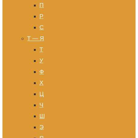
П
Р
С
Т — Я
Т
У
Ф
Х
Ц
Ч
Ш
Э