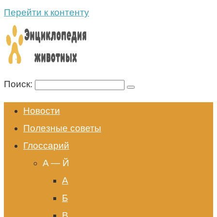
Перейти к контенту
Поиск:
Новости
Полезные советы
Глоссарий
A — Й
А
Б
В