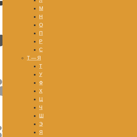
Л
М
Н
О
П
Р
С
Т — Я
Т
У
Ф
Х
Ц
Ч
Ш
Э
Я