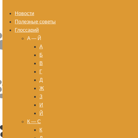
Новости
Полезные советы
Глоссарий
A — Й
А
Б
В
Г
Д
Ж
З
И
Й
К — С
К