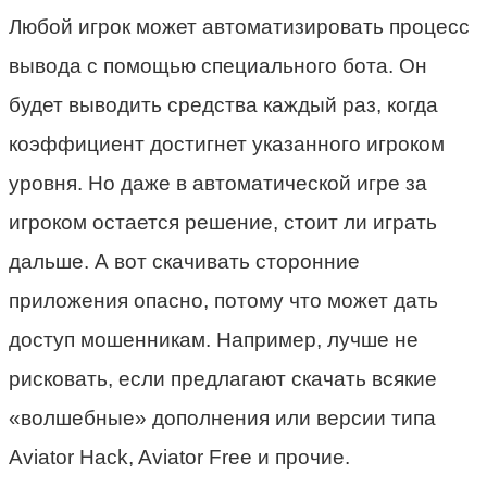
Любой игрок может автоматизировать процесс
вывода с помощью специального бота. Он
будет выводить средства каждый раз, когда
коэффициент достигнет указанного игроком
уровня. Но даже в автоматической игре за
игроком остается решение, стоит ли играть
дальше. А вот скачивать сторонние
приложения опасно, потому что может дать
доступ мошенникам. Например, лучше не
рисковать, если предлагают скачать всякие
«волшебные» дополнения или версии типа
Aviator Hack, Aviator Free и прочие.