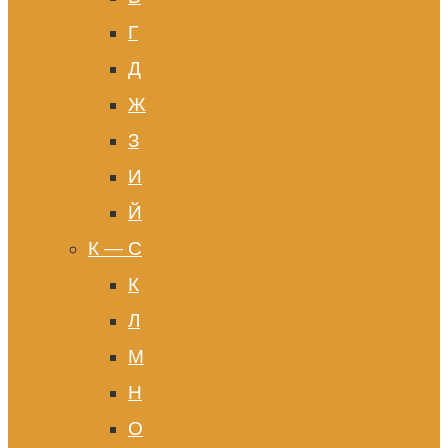
Г
Д
Ж
З
И
Й
К — С
К
Л
М
Н
О