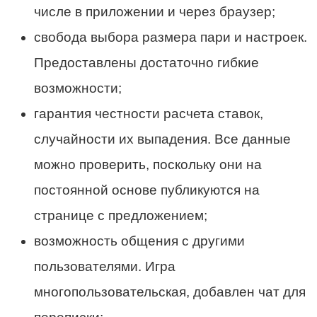
числе в приложении и через браузер;
свобода выбора размера пари и настроек.
Предоставлены достаточно гибкие
возможности;
гарантия честности расчета ставок,
случайности их выпадения. Все данные
можно проверить, поскольку они на
постоянной основе публикуются на
странице с предложением;
возможность общения с другими
пользователями. Игра
многопользовательская, добавлен чат для