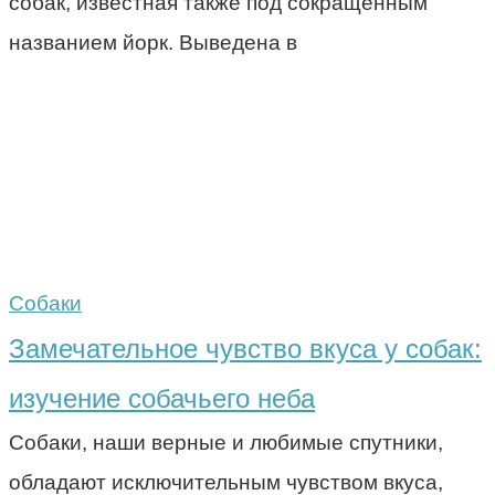
собак, известная также под сокращенным
названием йорк. Выведена в
Собаки
Замечательное чувство вкуса у собак:
изучение собачьего неба
Собаки, наши верные и любимые спутники,
обладают исключительным чувством вкуса,