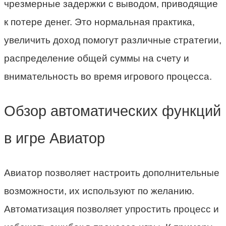
чрезмерные задержки с выводом, приводящие
к потере денег. Это нормальная практика,
увеличить доход помогут различные стратегии,
распределение общей суммы на счету и
внимательность во время игрового процесса.
Обзор автоматических функций
в игре Авиатор
Авиатор позволяет настроить дополнительные
возможности, их используют по желанию.
Автоматизация позволяет упростить процесс и