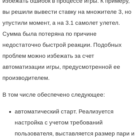
избежать ошибок в процессе игры. К примеру,
вы решили вывести ставку на множителе 3, но
упустили момент, а на 3.1 самолет улетел.
Сумма была потеряна по причине
недостаточно быстрой реакции. Подобных
проблем можно избежать за счет
автоматизации игры, предусмотренной ее
производителем.
В том числе обеспечено следующее:
автоматический старт. Реализуется
настройка с учетом требований
пользователя, выставляется размер пари и