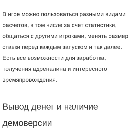
В игре можно пользоваться разными видами
расчетов, в том числе за счет статистики,
общаться с другими игроками, менять размер
ставки перед каждым запуском и так далее.
Есть все возможности для заработка,
получения адреналина и интересного
времяпровождения.
Вывод денег и наличие
демоверсии