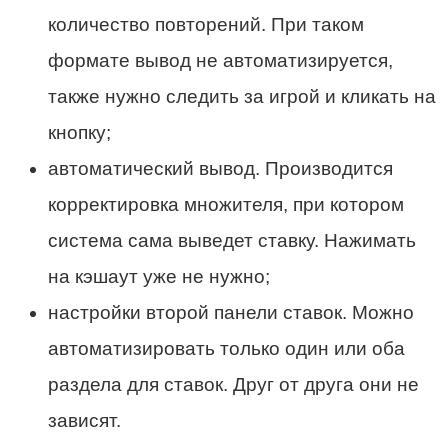
количество повторений. При таком
формате вывод не автоматизируется,
также нужно следить за игрой и кликать на
кнопку;
автоматический вывод. Производится
корректировка множителя, при котором
система сама выведет ставку. Нажимать
на кэшаут уже не нужно;
настройки второй панели ставок. Можно
автоматизировать только один или оба
раздела для ставок. Друг от друга они не
зависят.