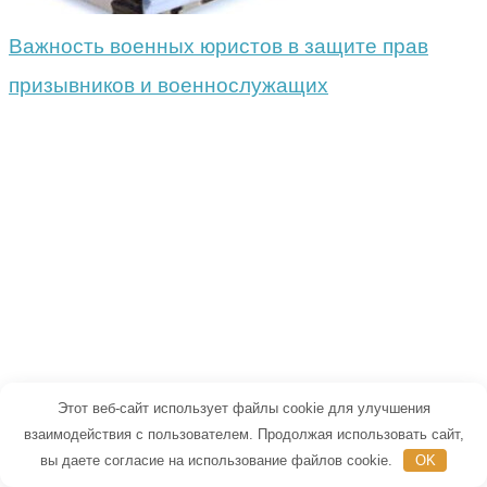
Важность военных юристов в защите прав
призывников и военнослужащих
Этот веб-сайт использует файлы cookie для улучшения
взаимодействия с пользователем. Продолжая использовать сайт,
вы даете согласие на использование файлов cookie.
OK