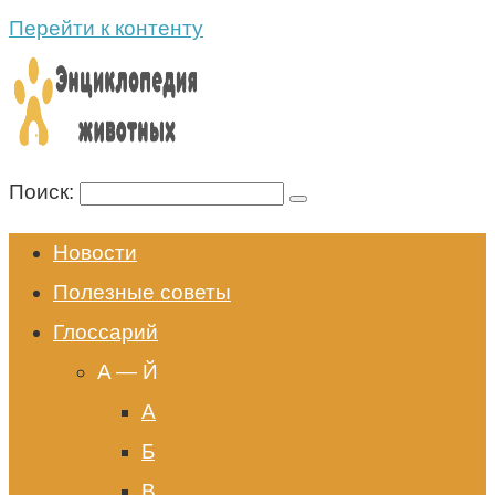
Перейти к контенту
Поиск:
Новости
Полезные советы
Глоссарий
A — Й
А
Б
В