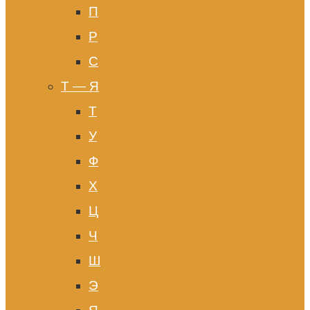
П
Р
С
Т — Я
Т
У
Ф
Х
Ц
Ч
Ш
Э