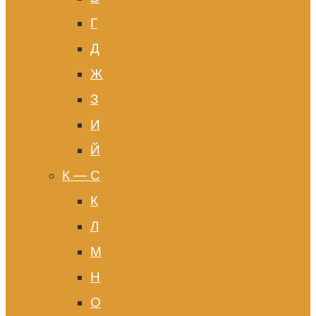
Г
Д
Ж
З
И
Й
К — С
К
Л
М
Н
О