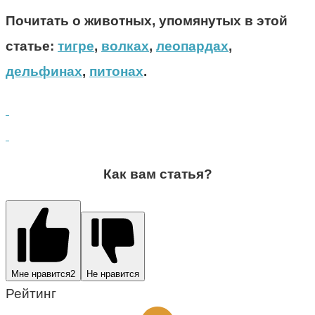
Почитать о животных, упомянутых в этой
статье:
тигре
,
волках
,
леопардах
,
дельфинах
,
питонах
.
Как вам статья?
Мне нравится
2
Не нравится
Рейтинг