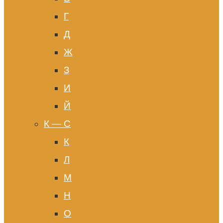
Г
Д
Ж
З
И
Й
К — С
К
Л
М
Н
О