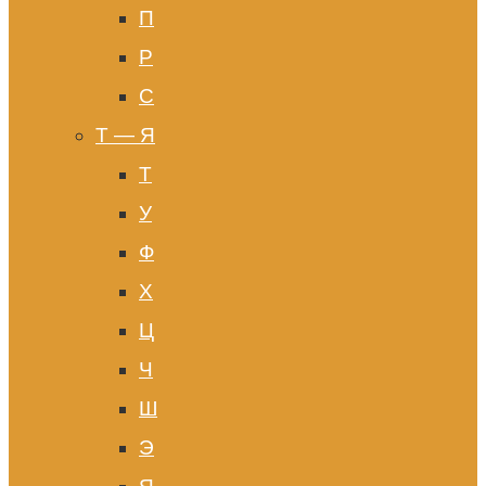
П
Р
С
Т — Я
Т
У
Ф
Х
Ц
Ч
Ш
Э