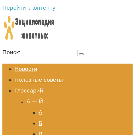
Перейти к контенту
Поиск:
Новости
Полезные советы
Глоссарий
A — Й
А
Б
В