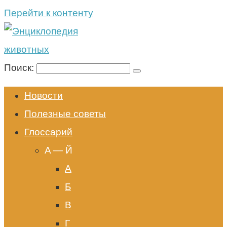
Перейти к контенту
Поиск:
Новости
Полезные советы
Глоссарий
A — Й
А
Б
В
Г