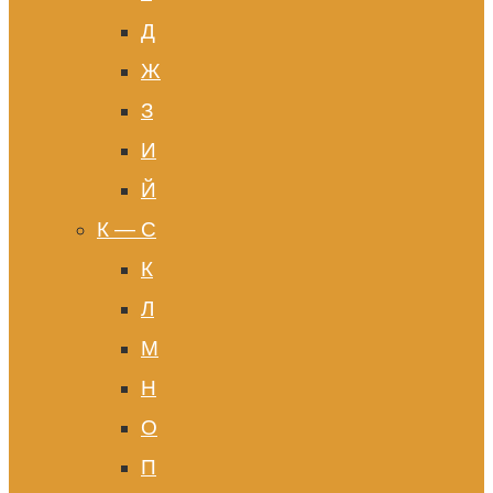
Д
Ж
З
И
Й
К — С
К
Л
М
Н
О
П