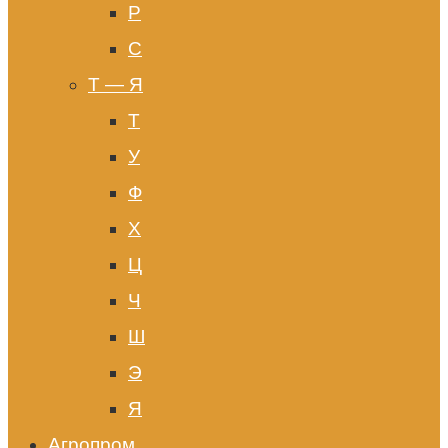
Р
С
Т — Я
Т
У
Ф
Х
Ц
Ч
Ш
Э
Я
Агропром