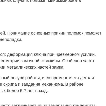
обных случаях поможет минимизировать
тей. Понимание основных причин поломок поможет
неполадки.
тся: деформация ключа при чрезмерном усилии,
геометрии замочной скважины. Особенно часто
ии металлических частей замка.
ный ресурс работы, и со временем его детали
 скрипа и заедания механизма. В районе
ых более 5-7 лет назад.
асто заклинивает из-за замерзания конденсата