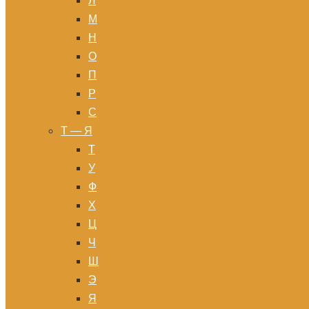
Л
М
Н
О
П
Р
С
Т — Я
Т
У
Ф
Х
Ц
Ч
Ш
Э
Я