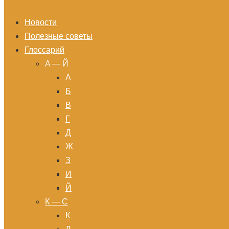
Новости
Полезные советы
Глоссарий
A — Й
А
Б
В
Г
Д
Ж
З
И
Й
К — С
К