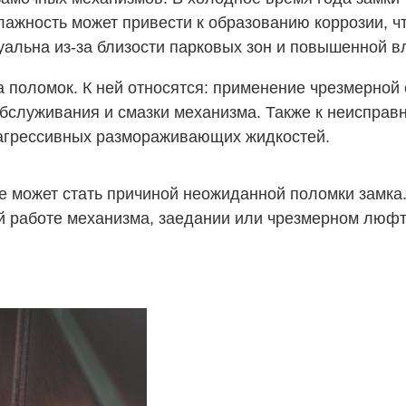
жность может привести к образованию коррозии, что
уальна из-за близости парковых зон и повышенной в
а поломок. К ней относятся: применение чрезмерной
бслуживания и смазки механизма. Также к неисправ
 агрессивных размораживающих жидкостей.
же может стать причиной неожиданной поломки замк
й работе механизма, заедании или чрезмерном люфт