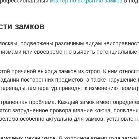
 Профессиональный
мастер по вскрытию замков
в под
сти замков
х Москвы, подвержены различным видам неисправнос
низмами или своевременно выявить потенциальные 
ой причиной выхода замков из строя. К ним относя
адании посторонних предметов, а также нарушение 
 перепады температур приводят к изменению геометр
траненная проблема. Каждый замок имеет определен
тся затрудненное проворачивание ключа, появление
роблема особенно актуальна для замков, установленн
амочных механизмов. В холодное время года замки ч