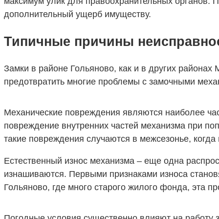
максимум улик для правоохранительных органов.
дополнительный ущерб имуществу.
Типичные причины неисправно
Замки в районе Гольяново, как и в других района
предотвратить многие проблемы с замочными меха
Механические повреждения являются наиболее част
повреждение внутренних частей механизма при поп
такие повреждения случаются в межсезонье, когда
Естественный износ механизма – еще одна распрос
изнашиваются. Первыми признаками износа становя
Гольяново, где много старого жилого фонда, эта п
Погодные условия существенно влияют на работу з