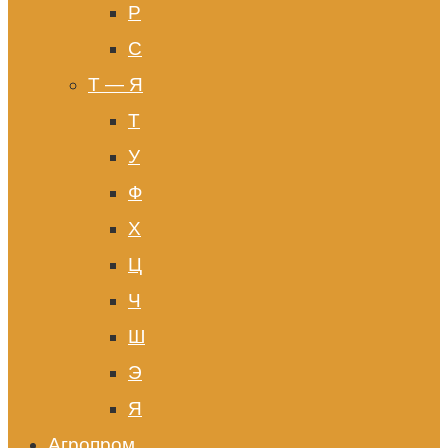
Р
С
Т — Я
Т
У
Ф
Х
Ц
Ч
Ш
Э
Я
Агропром