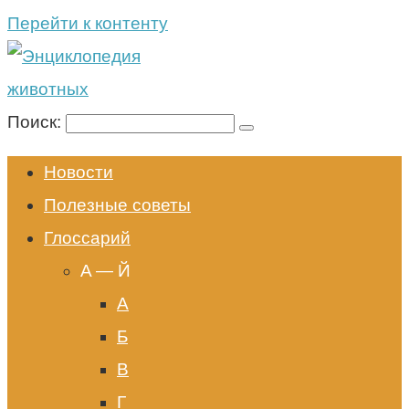
Перейти к контенту
Поиск:
Новости
Полезные советы
Глоссарий
A — Й
А
Б
В
Г