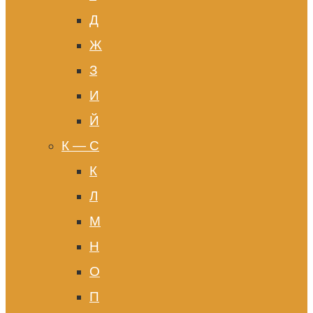
Д
Ж
З
И
Й
К — С
К
Л
М
Н
О
П