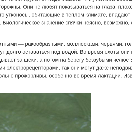
орожны. Они не любят показываться на глаза, плохо 
то утконосы, обитающие в теплом климате, впадают в
. Биологическое значение спячки неясно, возможно,
тными — ракообразными, моллюсками, червями, гол
ут долго оставаться под водой. Во время охоты он
ывает за щеки, а потом на берегу беззубыми челюст
ми электрорецепторами, так они могут даже неподви
ольно прожорливы, особенно во время лактации. Изве