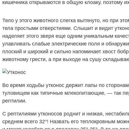
кишечника открываются в общую клоаку, поэтому 
Тело у этого животного слегка вытянуто, но при э
тела простыми отверстиями. Слышит и видит утконо
наделяет этого зверя еще одним уникальным качес
улавливать слабые электрические поля и обнаружи
плоский и широкий и сильно напоминает хвост боб
животному грести, а при выходе на сушу складыва
Во время ходьбы утконос держит лапы по сторонам 
туловищем как типичные млекопитающие, — так п
рептилии.
С рептилиями утконосов роднит и низкая, нестабил
среднем всего 32°! Назвать его теплокровным можн