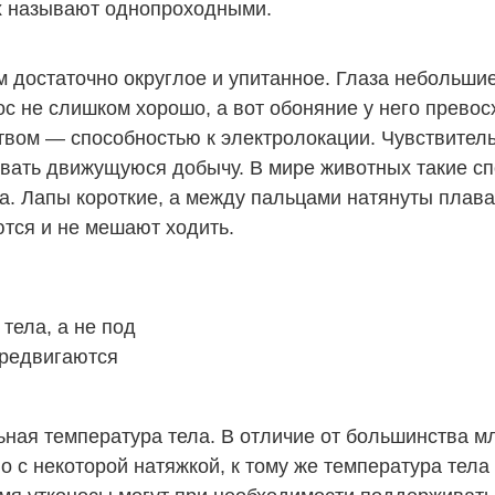
их называют однопроходными.
том достаточно округлое и упитанное. Глаза небольш
с не слишком хорошо, а вот обоняние у него превос
твом — способностью к электролокации. Чувствител
вать движущуюся добычу. В мире животных такие спо
ра. Лапы короткие, а между пальцами натянуты плав
ются и не мешают ходить.
тела, а не под
ередвигаются
ьная температура тела. В отличие от большинства 
о с некоторой натяжкой, к тому же температура тел