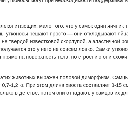
ремя утконосы могут при необходимости поддерживать
екопитающих: мало того, что у самок один яичник та
 утконосы решают просто — они откладывают яйца. Н
 не твердой известковой скорлупой, а эластичной ро
получается это у него не совсем ловко. Самки утк
 прямо на поверхность тела, по строению они схожи
 этих животных выражен половой диморфизм. Самцы до
с 0,7-1,2 кг. При этом длина хвоста составляет 8-15
олько в детстве, потом они отпадают, у самцов их д