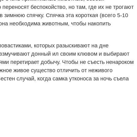
переносят беспокойство, но там, где их не трогают
 зимнюю спячку. Спячка эта короткая (всего 5-10
 она необходима животным, чтобы накопить
овастиками, которых разыскивают на дне
и взмучивают донный ил своим клювом и выбирают
ями перетирает добычу. Чтобы не съесть ненароком
жное живое существо отличить от неживого
стен случай, когда самка утконоса за ночь съела