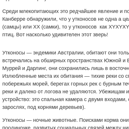
Среди млекопитающих это редчайшее явление и пох
Канберре обнаружили, что у утконосов не одна а ц
(самцы) или ХХ (самки), то у утконосов как XYXY
птиц. Вот насколько удивителен этот зверь!
Утконосы — эндемики Австралии, обитают они тольк
встречались на обширных пространствах Южной и Во
Муррей и Дарлинг, они сохранились лишь в восточн
Излюбленные места их обитания — тихие реки со с
побережьях морей, берегах горных рек с бурным те
реки и далеко от логова не удаляются. Убежищам 
устройство: это спальная камера с двумя входами,
зарослях, под корнями деревьев).
Утконосы — ночные животные. Поисками корма они 
поодиночке, развитых социальных связей между ни