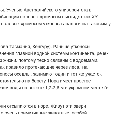
ы. Ученые Австралийского университета в
омбинации половых хромосом выглядят как XY
ь половых хромосом утконоса аналогична таковым у
ова Тасмания, Кенгуру). Раньше утконосы
знения главной водной системы континента, речек
з жизни, поэтому тесно связаны с водоемами.
как правило протекающие через леса. На
коносы оседлы, занимают один и тот же участок
тоятельно на берегу. Нора имеет простое
зом воды на высоте 1,2-3,6 м в укромном месте (в
ни отсыпаются в норе. Живут эти звери
ще очень примитивные животные, особой