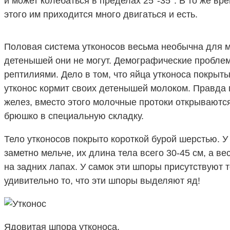
и может колебаться в пределах 25°-35°. В то же в
этого им приходится много двигаться и есть.
Половая система утконосов весьма необычна для мл
детенышей они не могут. Демографические проблемы
рептилиями. Дело в том, что яйца утконоса покрыты
утконос кормит своих детенышей молоком. Правда 
желез, вместо этого молочные протоки открываются
брюшко в специальную складку.
Тело утконосов покрыто короткой бурой шерстью. У
заметно мельче, их длина тела всего 30-45 см, а ве
на задних лапах. У самок эти шпоры присутствуют т
удивительно то, что эти шпоры выделяют яд!
Ядовитая шпора утконоса.