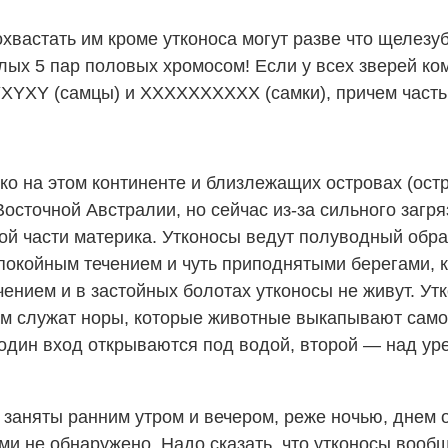
вастать им кроме утконоса могут разве что щелезуб
елых 5 пар половых хромосом! Если у всех зверей к
XYXYXY (самцы) и XXXXXXXXXX (самки), причем част
о на этом континенте и близлежащих островах (остр
сточной Австралии, но сейчас из-за сильного загря
ой части материка. Утконосы ведут полуводный обра
покойным течением и чуть приподнятыми берегами, 
чением и в застойных болотах утконосы не живут. Ут
им служат норы, которые животные выкапывают самос
 один вход открываются под водой, второй — над уре
заняты ранним утром и вечером, реже ночью, днем о
ми не обнаружено. Надо сказать, что утконосы вооб