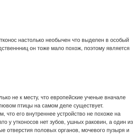
тконос настолько необычен что выделен в особый
дственнниц он тоже мало похож, поэтому является
лько не к месту, что европейские ученые вначале
клювом птицы на самом деле существует.
м, что его внутреннее устройство не похоже на
то у утконосов нет зубов, ушных раковин, а один из
ые отверстия половых органов, мочевого пузыря и