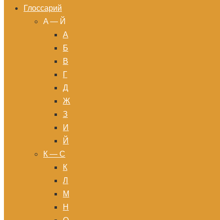
Глоссарий
A — Й
А
Б
В
Г
Д
Ж
З
И
Й
К — С
К
Л
М
Н