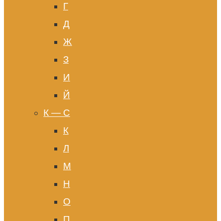
Г
Д
Ж
З
И
Й
К — С
К
Л
М
Н
О
П