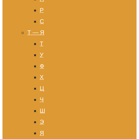
Р
С
Т — Я
Т
У
Ф
Х
Ц
Ч
Ш
Э
Я