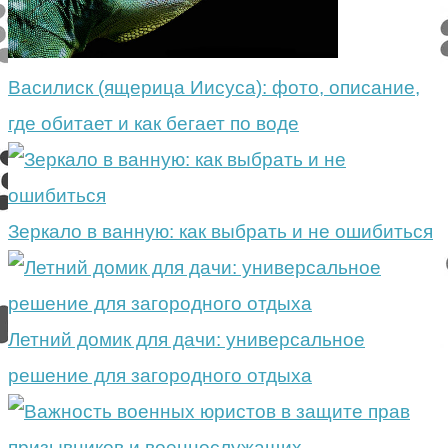
Василиск (ящерица Иисуса): фото, описание,
где обитает и как бегает по воде
Зеркало в ванную: как выбрать и не ошибиться
Летний домик для дачи: универсальное
решение для загородного отдыха