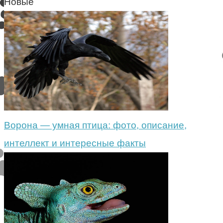
Новые
Ворона — умная птица: фото, описание,
интеллект и интересные факты