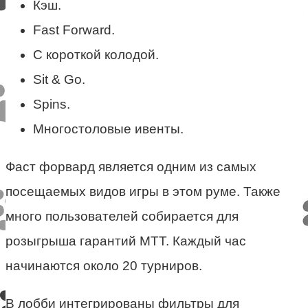
Кэш.
Fast Forward.
С короткой колодой.
Sit & Go.
Spins.
Многостоловые ивенты.
Фаст форвард является одним из самых
посещаемых видов игры в этом руме. Также
много пользователей собирается для
розыгрыша гарантий МТТ. Каждый час
начинаются около 20 турниров.
В лобби интегрированы фильтры для