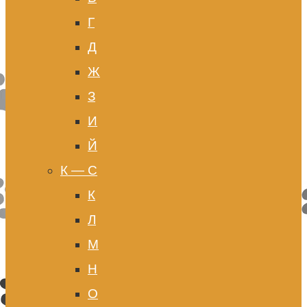
Г
Д
Ж
З
И
Й
К — С
К
Л
М
Н
О