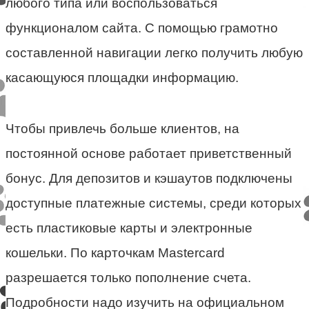
любого типа или воспользоваться
функционалом сайта. С помощью грамотно
составленной навигации легко получить любую
касающуюся площадки информацию.
Чтобы привлечь больше клиентов, на
постоянной основе работает приветственный
бонус. Для депозитов и кэшаутов подключены
доступные платежные системы, среди которых
есть пластиковые карты и электронные
кошельки. По карточкам Mastercard
разрешается только пополнение счета.
Подробности надо изучить на официальном