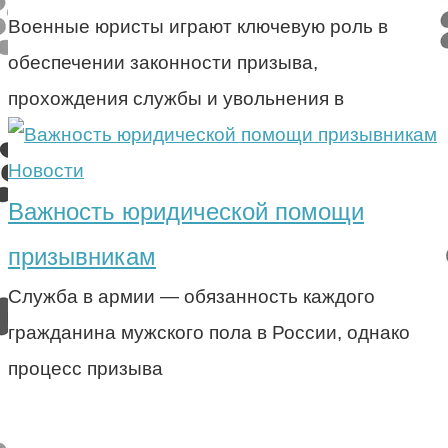
Военные юристы играют ключевую роль в
обеспечении законности призыва,
прохождения службы и увольнения в
Новости
Важность юридической помощи
призывникам
Служба в армии — обязанность каждого
гражданина мужского пола в России, однако
процесс призыва