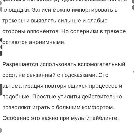
площадки. Записи можно импортировать в
трекеры и выявлять сильные и слабые
стороны оппонентов. Но соперники в трекере
остаются анонимными.
Разрешается использовать вспомогательный
софт, не связанный с подсказками. Это
автоматизация повторяющихся процессов и
подобные. Простые утилиты действительно
позволяют играть с большим комфортом.
Особенно это важно при мультитейблинге.