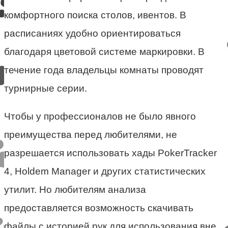
комфортного поиска столов, ивентов. В
расписаниях удобно ориентироваться
благодаря цветовой системе маркировки. В
течение года владельцы комнаты проводят
турнирные серии.
Чтобы у профессионалов не было явного
преимущества перед любителями, не
разрешается использовать хады PokerTracker
4, Holdem Manager и других статистических
утилит. Но любителям анализа
предоставляется возможность скачивать
файлы с историей рук для использования вне