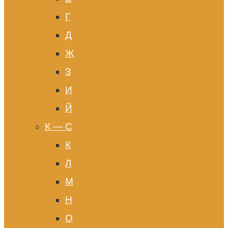
Г
Д
Ж
З
И
Й
К — С
К
Л
М
Н
О