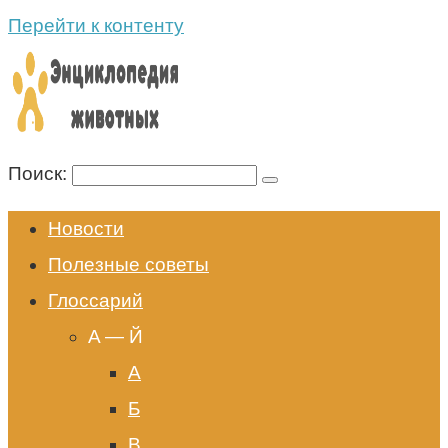
Перейти к контенту
Поиск:
Новости
Полезные советы
Глоссарий
A — Й
А
Б
В