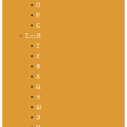
П
Р
С
Т — Я
Т
У
Ф
Х
Ц
Ч
Ш
Э