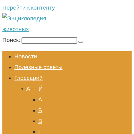
Перейти к контенту
Поиск:
Новости
Полезные советы
Глоссарий
A — Й
А
Б
В
Г