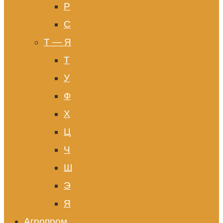
Р
С
Т — Я
Т
У
Ф
Х
Ц
Ч
Ш
Э
Я
Агропром