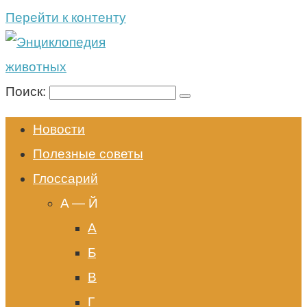
Перейти к контенту
Поиск:
Новости
Полезные советы
Глоссарий
A — Й
А
Б
В
Г