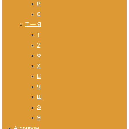
Р
С
Т — Я
Т
У
Ф
Х
Ц
Ч
Ш
Э
Я
Агропром