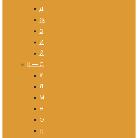
Д
Ж
З
И
Й
К — С
К
Л
М
Н
О
П