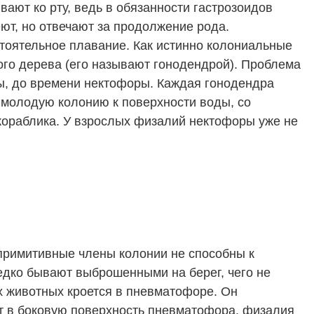
ают ко рту, ведь в обязанности гастрозоидов
еют, но отвечают за продолжение рода.
тоятельное плавание. Как истинно колониальные
ого дерева (его называют гонодендрой). Проблема
ры, до времени нектофоры. Каждая гонодендра
 молодую колонию к поверхности воды, со
кораблика. У взрослых физалий нектофоры уже не
примитивные члены колонии не способны к
едко бывают выброшенными на берег, чего не
их животных кроется в пневматофоре. Он
ьет в боковую поверхность пневматофора, физалия