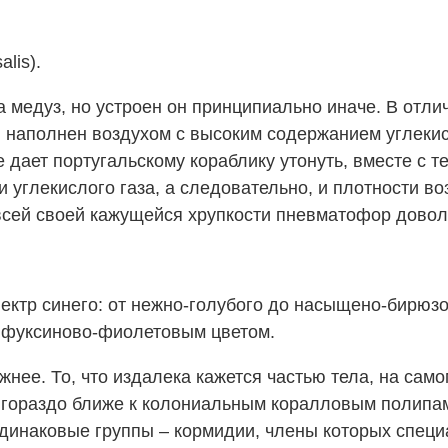
lis).
 медуз, но устроен он принципиально иначе. В отлич
и наполнен воздухом с высоким содержанием углекис
ает португальскому кораблику утонуть, вместе с те
ии углекислого газа, а следовательно, и плотности
сей своей кажущейся хрупкости пневматофор доволь
ектр синего: от нежно-голубого до насыщено-бирюзо
 фуксиново-фиолетовым цветом.
жнее. То, что издалека кажется частью тела, на сам
ят гораздо ближе к колониальным коралловым полип
одинаковые группы – кормидии, члены которых спец