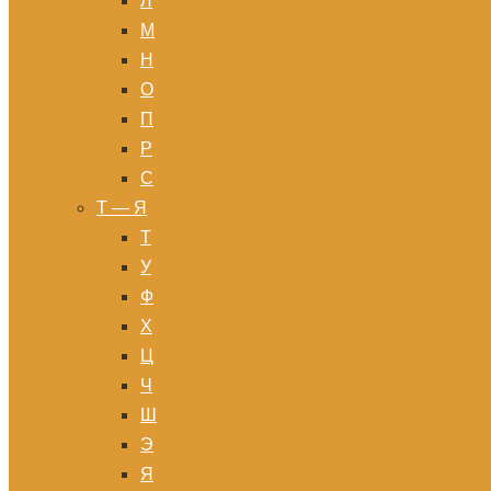
Л
М
Н
О
П
Р
С
Т — Я
Т
У
Ф
Х
Ц
Ч
Ш
Э
Я