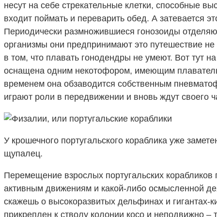
несут на себе стрекательные клетки, способные вы
входит поймать и переварить обед. А затевается эт
Периодически размножившиеся гонозоиды отделяют
организмы они предпринимают это путешествие не 
в том, что плавать гонодендры не умеют. Вот тут 
оснащена одним некотофором, имеющим плавательн
временем она обзаводится собственным пневматоф
играют роли в передвижении и вновь ждут своего ч
У крошечного португальского кораблика уже заметен
щупалец.
Перемещение взрослых португальских корабликов п
активным движениям и какой-либо осмысленной дея
скажешь о высокоразвитых дельфинах и гигантах-ки
прикреплен к стволу колонии косо и неподвижно – т