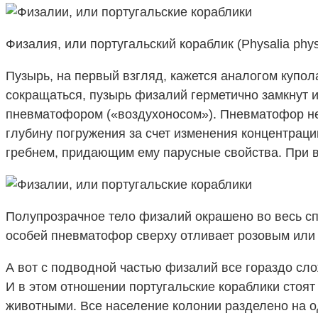
Физалия, или португальский кораблик (Physalia physa
Пузырь, на первый взгляд, кажется аналогом купола
сокращаться, пузырь физалий герметично замкнут 
пневматофором («воздухоносом»). Пневматофор не д
глубину погружения за счет изменения концентрац
гребнем, придающим ему парусные свойства. При в
Полупрозрачное тело физалий окрашено во весь сп
особей пневматофор сверху отливает розовым или
А вот с подводной частью физалий все гораздо сло
И в этом отношении португальские кораблики сто
животными. Все население колонии разделено на 