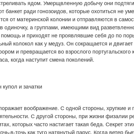
стреливать ядом. Умерщвленную добычу они подтягив
от банкет ради гонозоидов, которые охотиться не ум
ся от материнской колонии и отправляются в самос
в одиночку, а группами, имеющими вид разветвленн
на помощь и приходят не проявлявшие себя до по по
ый колокол как у медуз. Он сокращается и двигает
ором и превращается во взрослого португальского 
аса, когда наступит смена поколений.
 купол и зачатки
оражает воображение. С одной стороны, хрупкие и 
тельности. С другой стороны, при жизни физалии р
тах, которых часто настигает такая беда. Секрет эт
очь-в-точь как туго натянутый парус. Когда ветер б