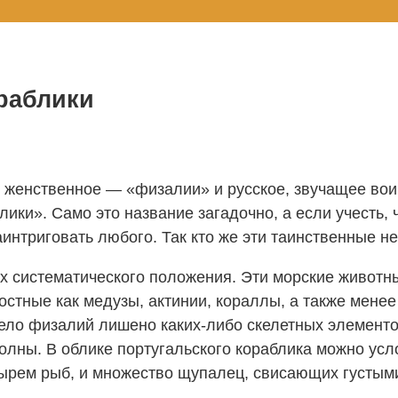
раблики
нь женственное — «физалии» и русское, звучащее во
ики». Само это название загадочно, а если учесть, 
заинтриговать любого. Так кто же эти таинственные 
х систематического положения. Эти морские животны
остные как медузы, актинии, кораллы, а также мене
ело физалий лишено каких-либо скелетных элементов
олны. В облике португальского кораблика можно усл
зырем рыб, и множество щупалец, свисающих густым