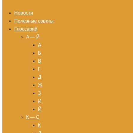
Новости
Полезные советы
Глоссарий
A — Й
А
Б
В
Г
Д
Ж
З
И
Й
К — С
К