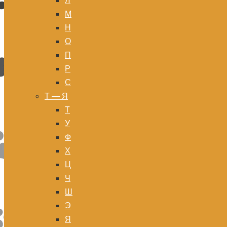
Л
М
Н
О
П
Р
С
Т — Я
Т
У
Ф
Х
Ц
Ч
Ш
Э
Я