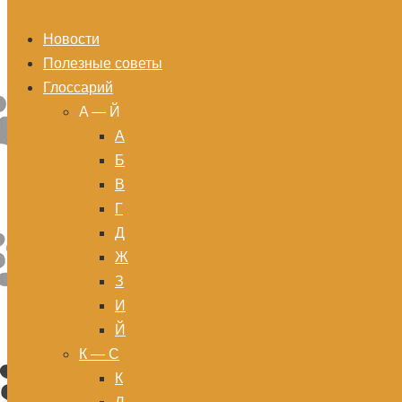
Новости
Полезные советы
Глоссарий
A — Й
А
Б
В
Г
Д
Ж
З
И
Й
К — С
К