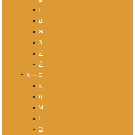
Г
Д
Ж
З
И
Й
К — С
К
Л
М
Н
О