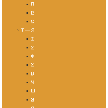
П
Р
С
Т — Я
Т
У
Ф
Х
Ц
Ч
Ш
Э