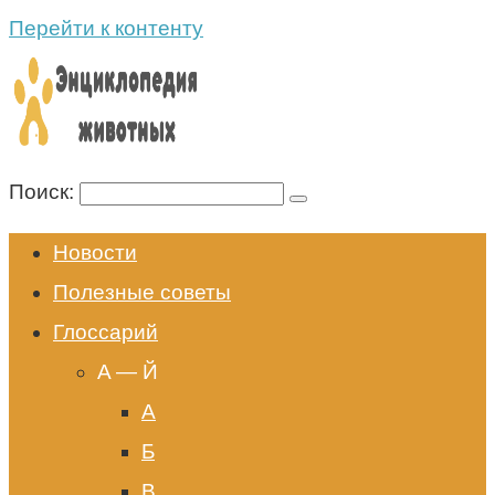
Перейти к контенту
Поиск:
Новости
Полезные советы
Глоссарий
A — Й
А
Б
В