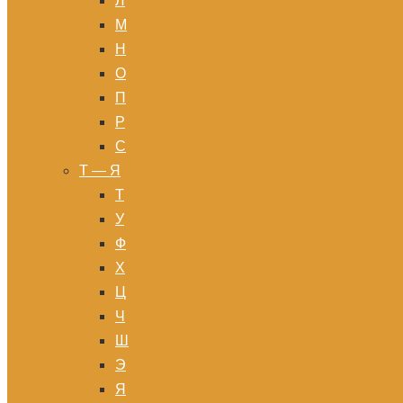
Л
М
Н
О
П
Р
С
Т — Я
Т
У
Ф
Х
Ц
Ч
Ш
Э
Я