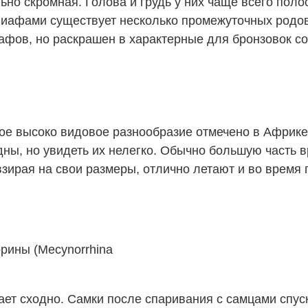
льно скромная. Голова и грудь у них чаще всего пол
иафами существует несколько промежуточных родов,
афов, но раскрашен в характерные для бронзовок со
ое высоко видовое разнообразие отмечено в Африке,
дны, но увидеть их нелегко. Обычно большую часть 
взирая на свои размеры, отлично летают и во время 
орины (Mecynorrhina
ет сходно. Самки после спаривания с самцами спуск