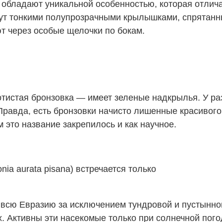
 обладают уникальной особенностью, которая отличае
ут тонкими полупрозрачными крылышками, спрятанн
т через особые щелочки по бокам.
отистая бронзовка
—
имеет зеленые надкрылья. У ра
Правда, есть бронзовки начисто лишенные красивого
 это название закрепилось и как научное.
ia aurata pisana) встречается только
 всю Евразию за исключением тундровой и пустынной
ах. Активны эти насекомые только при солнечной пог