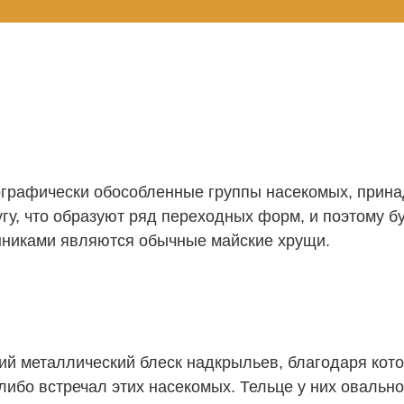
ографически обособленные группы насекомых, прин
угу, что образуют ряд переходных форм, и поэтому б
нниками являются обычные майские хрущи.
й металлический блеск надкрыльев, благодаря котор
ибо встречал этих насекомых. Тельце у них овальное