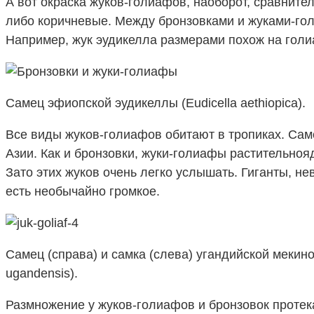
А вот окраска жуков-голиафов, наоборот, сравните
либо коричневые. Между бронзовками и жуками-гол
Например, жук эудикелла размерами похож на голи
Самец эфиопской эудикеллы (Eudicella aethiopica).
Все виды жуков-голиафов обитают в тропиках. Сам
Азии. Как и бронзовки, жуки-голиафы растительноя
Зато этих жуков очень легко услышать. Гиганты, не
есть необычайно громкое.
Самец (справа) и самка (слева) угандийской мекин
ugandensis).
Размножение у жуков-голиафов и бронзовок протека