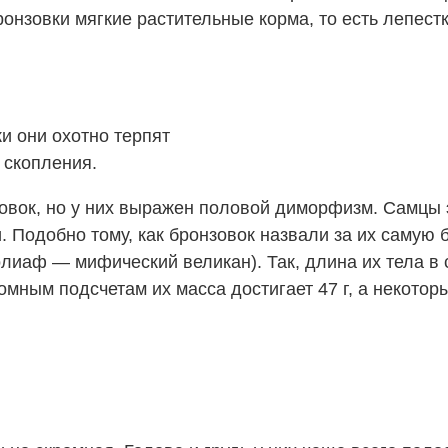
бронзовки мягкие растительные корма, то есть лепес
и они охотно терпят
 скопления.
овок, но у них выражен половой диморфизм. Самцы 
и. Подобно тому, как бронзовок назвали за их самую
Голиаф
—
мифический великан). Так, длина их тела в 
ным подсчетам их масса достигает 47 г, а некото