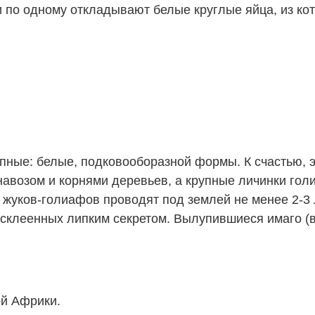
и по одному откладывают белые круглые яйца, из ко
ипные: белые, подковооборазной формы. К счастью,
навозом и корнями деревьев, а крупные личинки гол
 жуков-голиафов проводят под землей не менее 2-3 
 склеенных липким секретом. Вылупившиеся имаго (
ой Африки.