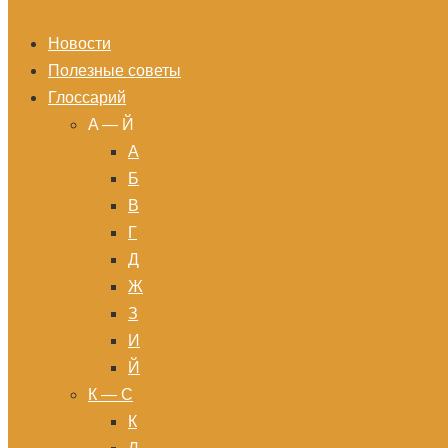
Новости
Полезные советы
Глоссарий
A — Й
А
Б
В
Г
Д
Ж
З
И
Й
К — С
К