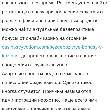
воспользоваться промо. Рекомендуется пройти
регистрацию сразу при появлении рекламы о
раздаче фриспинов или бонусных средств.
Можно найти актуальные бездепозитные
бонусы от онлайн казино на странице
casinosvyvodom.com/bezdepozitnye-bonusy-v-
kazino/
, где представлены новые и свежие
поощрения от лучших клубов.
Азартные проекты редко отказывают в
начислении бездепозитов. Однако такое
иногда случается. Причины называются
администраций неохотно. Чаще всего ими
выступают – наличие аккаунта на сайте,