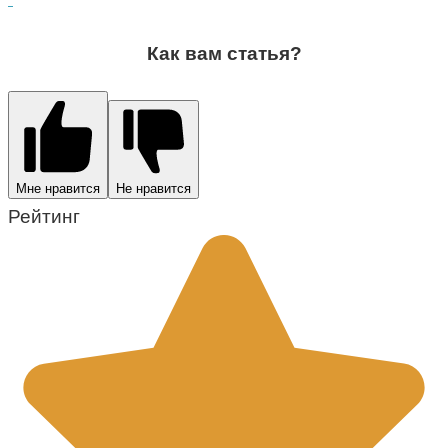
Как вам статья?
Мне нравится
Не нравится
Рейтинг