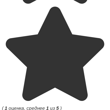
(
1
оценка, среднее
1
из
5
)