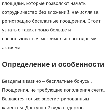
площадки, которые позволяют начать
сотрудничество без вложений, начисляя за
регистрацию бесплатные поощрения. Стоит
узнать о таких промо больше и
воспользоваться максимально выгодными
акциями.
Определение и особенности
Бездепы в казино – бесплатные бонусы.
Поощрения, не требующие пополнения счета.
Выдаются только зарегистрированным
клиентам. Доступно 2 вида подарков –