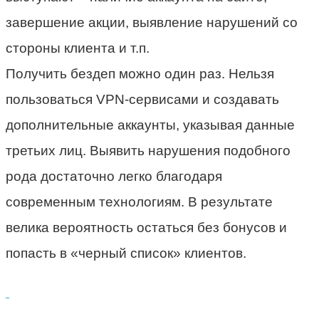
завершение акции, выявление нарушений со
стороны клиента и т.п.
Получить бездеп можно один раз. Нельзя
пользоваться VPN-сервисами и создавать
дополнительные аккаунты, указывая данные
третьих лиц. Выявить нарушения подобного
рода достаточно легко благодаря
современным технологиям. В результате
велика вероятность остаться без бонусов и
попасть в «черный список» клиентов.