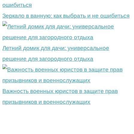
Зеркало в ванную: как выбрать и не ошибиться
Летний домик для дачи: универсальное
решение для загородного отдыха
Важность военных юристов в защите прав
призывников и военнослужащих