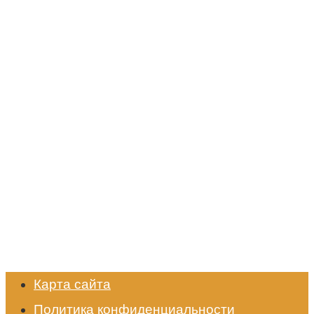
Карта сайта
Политика конфиденциальности