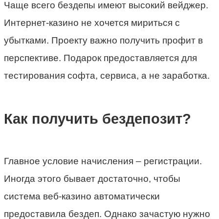
Чаще всего бездепы имеют высокий вейджер.
Интернет-казино не хочется мириться с
убытками. Проекту важно получить профит в
перспективе. Подарок предоставляется для
тестирования софта, сервиса, а не заработка.
Как получить бездепозит?
Главное условие начисления – регистрации.
Иногда этого бывает достаточно, чтобы
система веб-казино автоматически
предоставила бездеп. Однако зачастую нужно