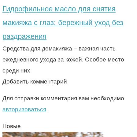
Гидрофильное масло для снятия
макияжа с глаз: бережный уход без
раздражения
Средства для демакияжа – важная часть
ежедневного ухода за кожей. Особое место
среди них
Добавить комментарий
Для отправки комментария вам необходимо
авторизоваться
.
Новые