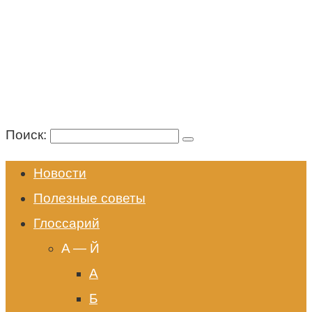
Поиск:
Новости
Полезные советы
Глоссарий
A — Й
А
Б