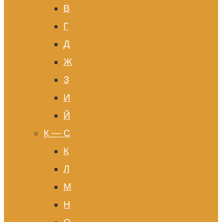
В
Г
Д
Ж
З
И
Й
К — С
К
Л
М
Н