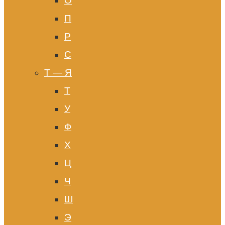
О
П
Р
С
Т — Я
Т
У
Ф
Х
Ц
Ч
Ш
Э