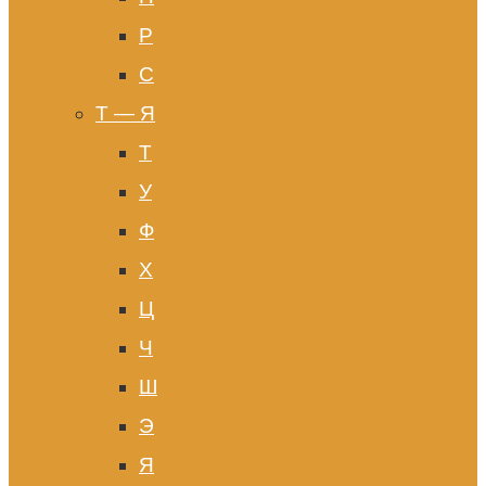
Р
С
Т — Я
Т
У
Ф
Х
Ц
Ч
Ш
Э
Я