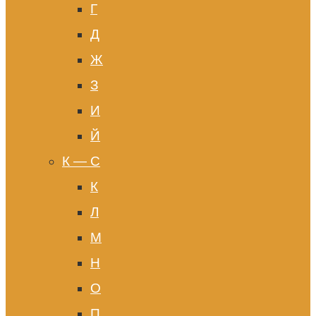
Г
Д
Ж
З
И
Й
К — С
К
Л
М
Н
О
П