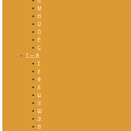
Л
М
Н
О
П
Р
С
Т — Я
Т
У
Ф
Х
Ц
Ч
Ш
Э
Я