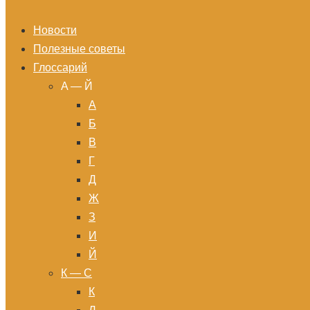
Новости
Полезные советы
Глоссарий
A — Й
А
Б
В
Г
Д
Ж
З
И
Й
К — С
К