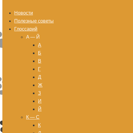
Новости
Полезные советы
Глоссарий
A — Й
А
Б
В
Г
Д
Ж
З
И
Й
К — С
К