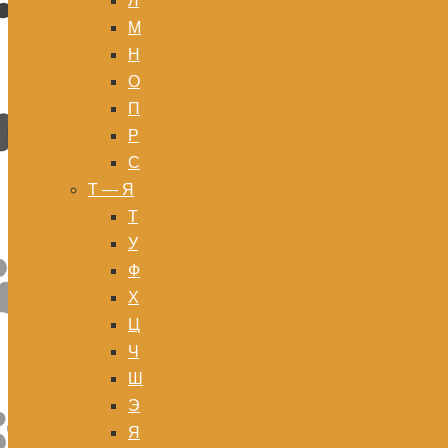
Л
М
Н
О
П
Р
С
Т — Я
Т
У
Ф
Х
Ц
Ч
Ш
Э
Я